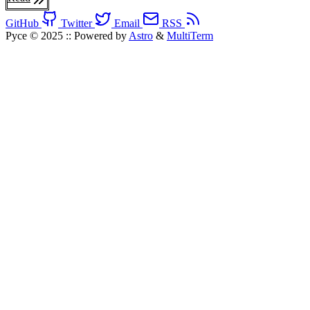
GitHub
Twitter
Email
RSS
Pyce © 2025
::
Powered by
Astro
&
MultiTerm