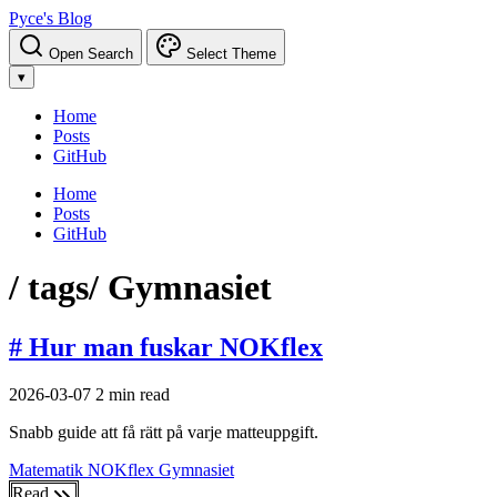
Pyce's Blog
Open Search
Select Theme
▾
Home
Posts
GitHub
Home
Posts
GitHub
/ tags
/ Gymnasiet
# Hur man fuskar NOKflex
2026-03-07
2 min read
Snabb guide att få rätt på varje matteuppgift.
Matematik
NOKflex
Gymnasiet
Read